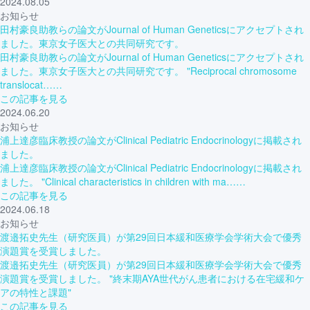
2024.08.05
お知らせ
田村豪良助教らの論文がJournal of Human Geneticsにアクセプトされ
ました。東京女子医大との共同研究です。
田村豪良助教らの論文がJournal of Human Geneticsにアクセプトされ
ました。東京女子医大との共同研究です。 "Reciprocal chromosome
translocat……
この記事を見る
2024.06.20
お知らせ
浦上達彦臨床教授の論文がClinical Pediatric Endocrinologyに掲載され
ました。
浦上達彦臨床教授の論文がClinical Pediatric Endocrinologyに掲載され
ました。 "Clinical characteristics in children with ma……
この記事を見る
2024.06.18
お知らせ
渡邉拓史先生（研究医員）が第29回日本緩和医療学会学術大会で優秀
演題賞を受賞しました。
渡邉拓史先生（研究医員）が第29回日本緩和医療学会学術大会で優秀
演題賞を受賞しました。 "終末期AYA世代がん患者における在宅緩和ケ
アの特性と課題"
この記事を見る