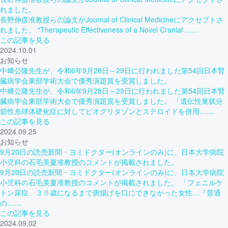
れました。
長野伸彦准教授らの論文がJournal of Clinical Medicineにアクセプトさ
れました。 "Therapeutic Effectiveness of a Novel Cranial ……
この記事を見る
2024.10.01
お知らせ
中﨑公隆先生が、令和6年9月28日～29日に行われました第54回日本腎
臓病学会東部学術大会で優秀演題賞を受賞しました。
中﨑公隆先生が、令和6年9月28日～29日に行われました第54回日本腎
臓病学会東部学術大会で優秀演題賞を受賞しました。 「遺伝性巣状分
節性糸球体硬化症に対してピオグリタゾンとステロイドを併用……
この記事を見る
2024.09.25
お知らせ
9月20日の読売新聞・ヨミドクター(オンラインのみ)に、日本大学病院
小児科の石毛美夏准教授のコメントが掲載されました。
9月20日の読売新聞・ヨミドクター(オンラインのみ)に、日本大学病院
小児科の石毛美夏准教授のコメントが掲載されました。 「フェニルケ
トン尿症 ３０歳になるまで唐揚げを口にできなかった女性…『普通
の……
この記事を見る
2024.09.02