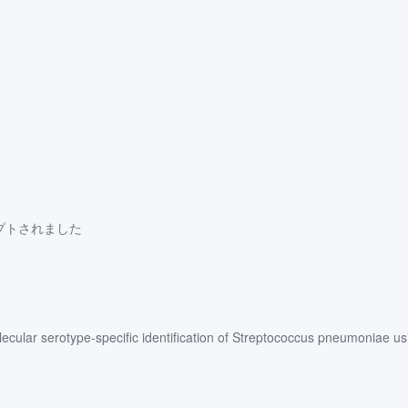
セ プトされました
-specific identification of Streptococcus pneumoniae using lo